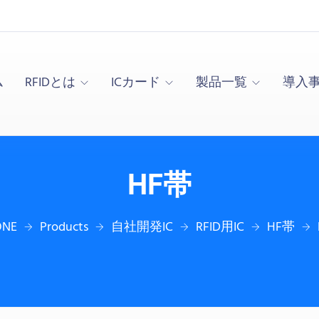
ム
RFIDとは
ICカード
製品一覧
導入
HF帯
ONE
Products
自社開発IC
RFID用IC
HF帯