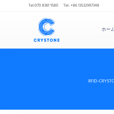
Tel:070 8361 1580
Tel: +86 13532997348
ホー
RFID-CRYST