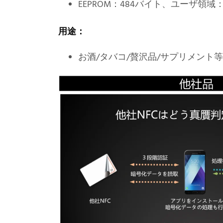
EEPROM：484バイト、ユーザ領域：
用途：
お酒/タバコ/贅沢品/サプリメント