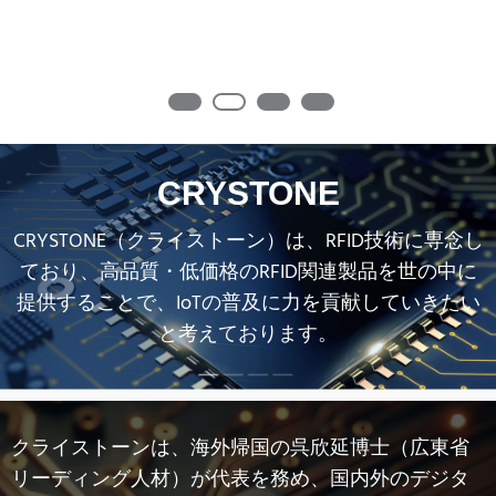
と考えております。
クライストーンは、海外帰国の呉欣延博士（広東省
リーディング人材）が代表を務め、国内外のデジタ
ル/アナログ技術専門家より構成され、RFID用ICとそ
の関連製品において、10年にわたり技術経験を蓄積
してきました。
これまで、広東省ハイテック企業/ 広東省「専精特
新」中小企業/ RFID及びセンサ集積回路技術研究セン
ター/ 集積回路開発企業など、多数の認証を取得し、
100件以上の特許を保有しています。
クライストーンは、自社開発IC/ RFIDラベル・タグ/
ICカード/ リーダ・ライタという四つのカテゴリー