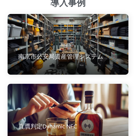
/home/crystone/crystone-jp.com/public_html/wp-
content/plugins/elementor-sm-
widgets/widgets/news.php
on line
335
" >
真贋判定Dynamic NFC
Warning
: Undefined variable $attachment_id in
/home/crystone/crystone-jp.com/public_html/wp-
content/plugins/elementor-sm-
widgets/widgets/news.php
on line
335
" >
京東物流スマート・パレット
Warning
: Undefined variable $attachment_id in