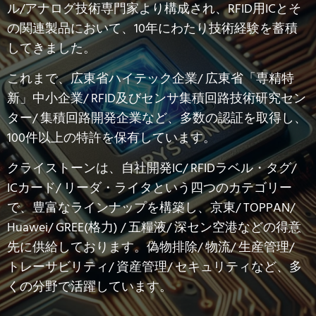
で、豊富なラインナップを構築し、京東/ TOPPAN/
Huawei/ GREE(格力) / 五糧液/ 深セン空港などの得意
先に供給しております。偽物排除/ 物流/ 生産管理/
トレーサビリティ/ 資産管理/ セキュリティなど、多
くの分野で活躍しています。
製品一覧
自社開発IC