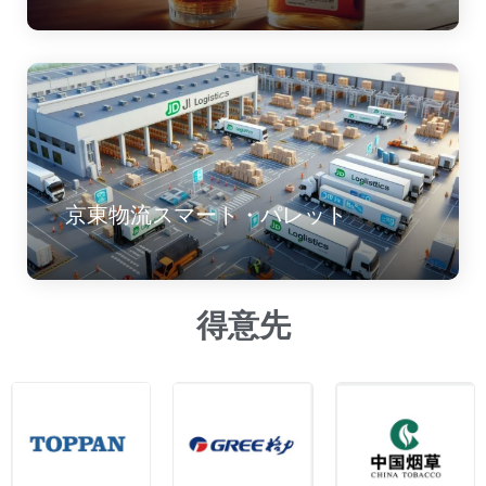
得意先
/home/crystone/crystone-jp.com/public_html/wp-
content/plugins/elementor-sm-
widgets/widgets/news.php
on line
335
" >
お問い合わせ
日本：070 8361 1580
中国：135 3299 7348